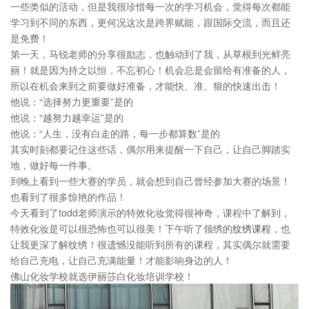
一些类似的活动，但是我很珍惜每一次的学习机会，觉得每次都能
学习到不同的东西，更何况这次是跨界赋能，跟国际交流，而且还
是免费！
第一天，马锐老师的分享很励志，也触动到了我，从草根到光鲜亮
丽！就是因为持之以恒，不忘初心！机会总是会留给有准备的人，
所以在机会来到之前要做好准备，才能快、准、狠的快速出击！
他说：“选择努力更重要”是的
他说：“越努力越幸运”是的
他说：“人生，没有白走的路，每一步都算数”是的
其实时刻都要记住这些话，偶尔用来提醒一下自己，让自己脚踏实
地，做好每一件事。
到晚上看到一些大赛的学员，就会想到自己曾经参加大赛的场景！
也看到了很多惊艳的作品！
今天看到了todd老师演示的特效化妆觉得很神奇，课程中了解到，
特效化妆是可以很恐怖也可以很美！下午听了领绣的
纹绣课程
，也
让我更深了解纹绣！很遗憾没能听到所有的课程，其实偶尔就需要
给自己充电，让自己充满能量！才能影响身边的人！
佛山化妆学校就选伊丽莎白化妆培训学校！