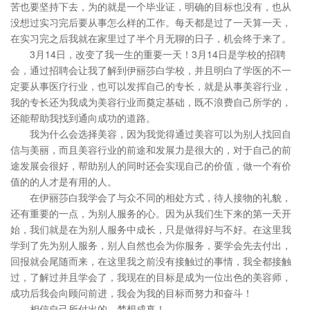
苦也要坚持下去，为的就是一个毕业证，明确的目标也没有，也从
没想过实习完后要从事怎么样的工作。每天都是过了一天算一天，
在实习完之后我就在家里过了半个月无聊的日子，机会终于来了。
3月14日，改变了我一生的重要一天！3月14日是学校的招聘
会，通过招聘会让我了解到伊丽莎白学校，并且明白了学医的不一
定要从事医疗行业，也可以发挥自己的专长，就是从事美容行业，
我的专长还为我成为美容行业而奠定基础，既不浪费自己所学的，
还能帮助我找到通向成功的道路。
我为什么会选择美容，因为我觉得通过美容可以为别人找回自
信与美丽，而且美容行业的前途和发展力是很大的，对于自己的前
途发展会很好，帮助别人的同时还会实现自己的价值，做一个有价
值的的人才是有用的人。
在伊丽莎白我学会了与众不同的相处方式，待人接物的礼貌，
还有重要的一点，为别人服务的心。因为从我们生下来的第一天开
始，我们就是在为别人服务中成长，只是做得好与不好。在这里我
学到了先为别人服务，别人自然也会为你服务，要学会先去付出，
回报就会尾随而来，在这里我之前没有接触过的事情，我全都接触
过，了解过并且学会了，我现在的目标是成为一位出色的美容师，
成功后我会向顾问前进，我会为我的目标而努力和奋斗！
相信自己所付出的，梦想成真！